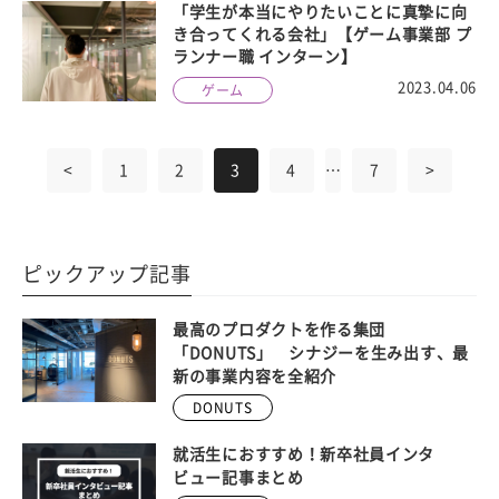
「学生が本当にやりたいことに真摯に向
き合ってくれる会社」【ゲーム事業部 プ
ランナー職 インターン】
2023.04.06
ゲーム
<
1
2
3
4
…
7
>
ピックアップ記事
最高のプロダクトを作る集団
「DONUTS」 シナジーを生み出す、最
新の事業内容を全紹介
DONUTS
就活生におすすめ！新卒社員インタ
ビュー記事まとめ