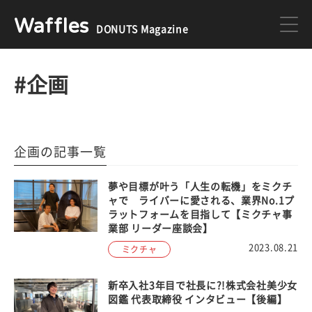
Waffles
DONUTS Magazine
DONUTS
ジョブカン
#企画
ミクチャ
ゲーム
企画の記事一覧
医療
イベント
夢や目標が叶う「人生の転機」をミクチ
ャで ライバーに愛される、業界No.1プ
ラットフォームを目指して【ミクチャ事
業部 リーダー座談会】
DONUTSの採用情報はこちら
2023.08.21
ミクチャ
新卒入社3年目で社長に?!株式会社美少女
図鑑 代表取締役 インタビュー【後編】