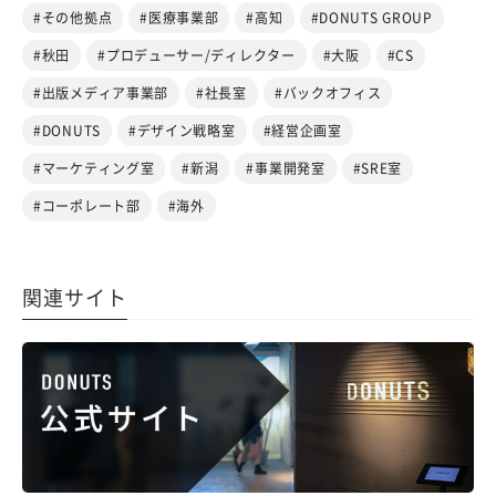
#その他拠点
#医療事業部
#高知
#DONUTS GROUP
#秋田
#プロデューサー/ディレクター
#大阪
#CS
#出版メディア事業部
#社長室
#バックオフィス
#DONUTS
#デザイン戦略室
#経営企画室
#マーケティング室
#新潟
#事業開発室
#SRE室
#コーポレート部
#海外
関連サイト