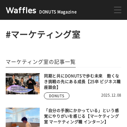
Waffles
DONUTS Magazine
DONUTS
ジョブカン
#マーケティング室
ミクチャ
ゲーム
マーケティング室の記事一覧
医療
イベント
同期と共にDONUTSで歩む未来 飽くな
き挑戦の先にある成長【25卒 ビジネス職
座談会】
2025.12.08
DONUTS
DONUTSの採用情報はこちら
「自分の手腕にかかっている」という感
覚にやりがいを感じる【マーケティング
室 マーケティング職 インターン】