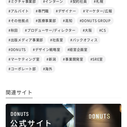
#ミクチャ事業部
#インターン
#契約社員
#札幌
#アルバイト
#専門職
#デザイナー
#マーケター/広報
#その他拠点
#医療事業部
#高知
#DONUTS GROUP
#秋田
#プロデューサー/ディレクター
#大阪
#CS
#出版メディア事業部
#社長室
#バックオフィス
#DONUTS
#デザイン戦略室
#経営企画室
#マーケティング室
#新潟
#事業開発室
#SRE室
#コーポレート部
#海外
関連サイト