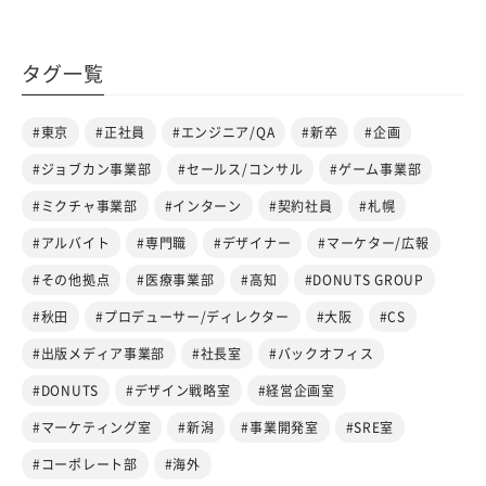
タグ一覧
#東京
#正社員
#エンジニア/QA
#新卒
#企画
#ジョブカン事業部
#セールス/コンサル
#ゲーム事業部
#ミクチャ事業部
#インターン
#契約社員
#札幌
#アルバイト
#専門職
#デザイナー
#マーケター/広報
#その他拠点
#医療事業部
#高知
#DONUTS GROUP
#秋田
#プロデューサー/ディレクター
#大阪
#CS
#出版メディア事業部
#社長室
#バックオフィス
#DONUTS
#デザイン戦略室
#経営企画室
#マーケティング室
#新潟
#事業開発室
#SRE室
#コーポレート部
#海外