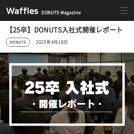
Waffles
DONUTS Magazine
【25卒】DONUTS入社式開催レポート
DONUTS
ジョブカン
2025年4月18日
DONUTS
ミクチャ
ゲーム
医療
イベント
DONUTSの採用情報はこちら