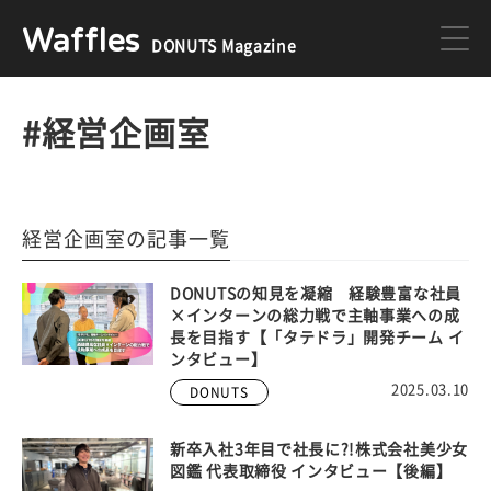
Waffles
DONUTS Magazine
DONUTS
ジョブカン
#経営企画室
ミクチャ
ゲーム
経営企画室の記事一覧
医療
イベント
DONUTSの知見を凝縮 経験豊富な社員
×インターンの総力戦で主軸事業への成
長を目指す【「タテドラ」開発チーム イ
ンタビュー】
DONUTSの採用情報はこちら
2025.03.10
DONUTS
新卒入社3年目で社長に?!株式会社美少女
図鑑 代表取締役 インタビュー【後編】