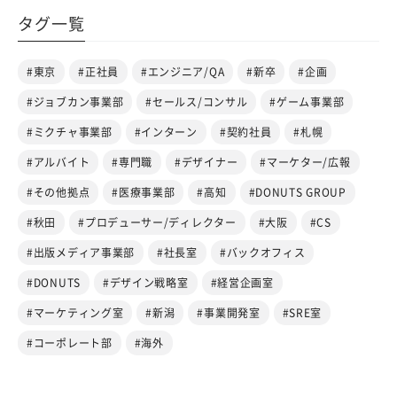
タグ一覧
#東京
#正社員
#エンジニア/QA
#新卒
#企画
#ジョブカン事業部
#セールス/コンサル
#ゲーム事業部
#ミクチャ事業部
#インターン
#契約社員
#札幌
#アルバイト
#専門職
#デザイナー
#マーケター/広報
#その他拠点
#医療事業部
#高知
#DONUTS GROUP
#秋田
#プロデューサー/ディレクター
#大阪
#CS
#出版メディア事業部
#社長室
#バックオフィス
#DONUTS
#デザイン戦略室
#経営企画室
#マーケティング室
#新潟
#事業開発室
#SRE室
#コーポレート部
#海外