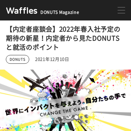
Waffles
DONUTS Magazine
【内定者座談会】2022年春入社予定の
DONUTS
ジョブカン
期待の新星！内定者から見たDONUTS
と就活のポイント
ミクチャ
ゲーム
2021年12月10日
DONUTS
医療
イベント
DONUTSの採用情報はこちら