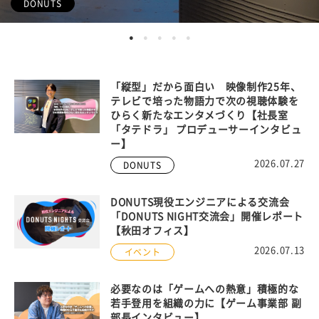
DONUTS
DONUTS
DONUTS
DONUTS
ゲーム
「縦型」だから面白い 映像制作25年、
テレビで培った物語力で次の視聴体験を
ひらく新たなエンタメづくり【社長室
「タテドラ」 プロデューサーインタビュ
ー】
2026.07.27
DONUTS
DONUTS現役エンジニアによる交流会
「DONUTS NIGHT交流会」開催レポート
【秋田オフィス】
2026.07.13
イベント
必要なのは「ゲームへの熱意」積極的な
若手登用を組織の力に【ゲーム事業部 副
部長インタビュー】