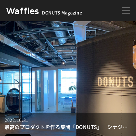
Waffles
DONUTS Magazine
DONUTS
ジョブカン
ミクチャ
ゲーム
医療
イベント
DONUTSの採用情報はこちら
2022.10.31
2023.03.02
2022.02.21
2020.12.17
2020.04.24
就活生におすすめ！新卒社員インタビュー記事まとめ
最高のプロダクトを作る集団「DONUTS」 シナジーを生み出す、最新の事業内容を全紹介
【オフィス紹介】優れたプロダクトを生み出す、こだわりの空間。Donutsの本社オフィスを大公開！
私たちが目指す組織は「仕事におけるプロスポーツチーム」
京都からNo.1のオリジナルゲームを送り出そう！ DONUTS GAMES、京都メンバー大募集！！ 【株式会社DONUTS 執行役員 ゲーム事業部長 安藤武博インタビュー】