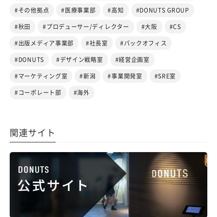
#その他拠点
#医療事業部
#高知
#DONUTS GROUP
#秋田
#プロデューサー/ディレクター
#大阪
#CS
#出版メディア事業部
#社長室
#バックオフィス
#DONUTS
#デザイン戦略室
#経営企画室
#マーケティング室
#新潟
#事業開発室
#SRE室
#コーポレート部
#海外
関連サイト