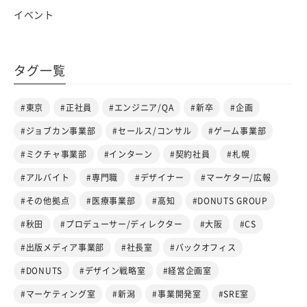
イベント
タグ一覧
#東京
#正社員
#エンジニア/QA
#新卒
#企画
#ジョブカン事業部
#セールス/コンサル
#ゲーム事業部
#ミクチャ事業部
#インターン
#契約社員
#札幌
#アルバイト
#専門職
#デザイナー
#マーケター/広報
#その他拠点
#医療事業部
#高知
#DONUTS GROUP
#秋田
#プロデューサー/ディレクター
#大阪
#CS
#出版メディア事業部
#社長室
#バックオフィス
#DONUTS
#デザイン戦略室
#経営企画室
#マーケティング室
#新潟
#事業開発室
#SRE室