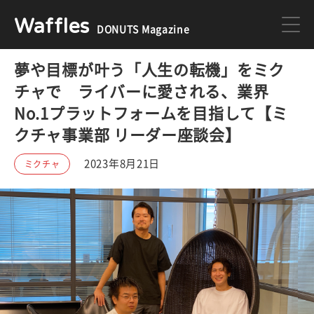
Waffles
DONUTS Magazine
夢や目標が叶う「人生の転機」をミク
DONUTS
ジョブカン
チャで ライバーに愛される、業界
No.1プラットフォームを目指して【ミ
ミクチャ
ゲーム
クチャ事業部 リーダー座談会】
2023年8月21日
ミクチャ
医療
イベント
DONUTSの採用情報はこちら