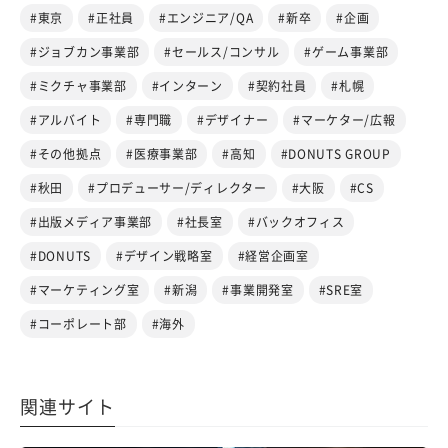
#東京
#正社員
#エンジニア/QA
#新卒
#企画
#ジョブカン事業部
#セールス/コンサル
#ゲーム事業部
#ミクチャ事業部
#インターン
#契約社員
#札幌
#アルバイト
#専門職
#デザイナー
#マーケター/広報
#その他拠点
#医療事業部
#高知
#DONUTS GROUP
#秋田
#プロデューサー/ディレクター
#大阪
#CS
#出版メディア事業部
#社長室
#バックオフィス
#DONUTS
#デザイン戦略室
#経営企画室
#マーケティング室
#新潟
#事業開発室
#SRE室
#コーポレート部
#海外
関連サイト