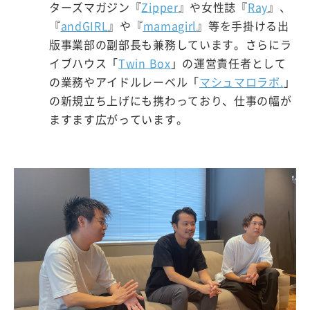
ターズマガジン『
Zipper
』や女性誌『
Ray
』、
『
andGIRL
』や『
mamagirl
』等を手掛ける出
版事業部の副部長も兼務しています。さらにラ
イブハウス「
Twin Box
」の運営責任者として
の業務やアイドルレーベル「
マシュマロラボ.
」
の新規立ち上げにも携わっており、仕事の幅が
ますます広がっています。