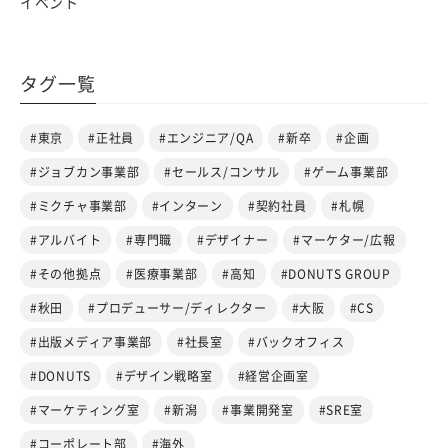
イベント
タグ一覧
#東京
#正社員
#エンジニア/QA
#新卒
#企画
#ジョブカン事業部
#セールス/コンサル
#ゲーム事業部
#ミクチャ事業部
#インターン
#契約社員
#札幌
#アルバイト
#専門職
#デザイナー
#マーケター/広報
#その他拠点
#医療事業部
#高知
#DONUTS GROUP
#秋田
#プロデューサー/ディレクター
#大阪
#CS
#出版メディア事業部
#社長室
#バックオフィス
#DONUTS
#デザイン戦略室
#経営企画室
#マーケティング室
#新潟
#事業開発室
#SRE室
#コーポレート部
#海外