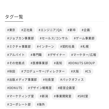
タグ一覧
#東京
#正社員
#エンジニア/QA
#新卒
#企画
#ジョブカン事業部
#セールス/コンサル
#ゲーム事業部
#ミクチャ事業部
#インターン
#契約社員
#札幌
#アルバイト
#専門職
#デザイナー
#マーケター/広報
#その他拠点
#医療事業部
#高知
#DONUTS GROUP
#秋田
#プロデューサー/ディレクター
#大阪
#CS
#出版メディア事業部
#社長室
#バックオフィス
#DONUTS
#デザイン戦略室
#経営企画室
#マーケティング室
#新潟
#事業開発室
#SRE室
#コーポレート部
#海外