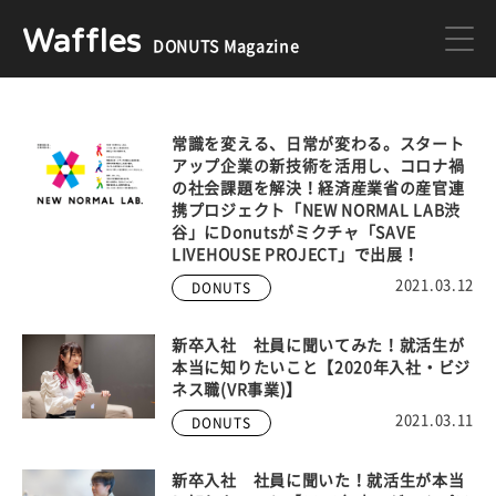
Waffles
DONUTS Magazine
DONUTS
ジョブカン
常識を変える、日常が変わる。スタート
アップ企業の新技術を活用し、コロナ禍
の社会課題を解決！経済産業省の産官連
ミクチャ
ゲーム
携プロジェクト「NEW NORMAL LAB渋
谷」にDonutsがミクチャ「SAVE
LIVEHOUSE PROJECT」で出展！
医療
イベント
2021.03.12
DONUTS
新卒入社 社員に聞いてみた！就活生が
本当に知りたいこと【2020年入社・ビジ
DONUTSの採用情報はこちら
ネス職(VR事業)】
2021.03.11
DONUTS
新卒入社 社員に聞いた！就活生が本当