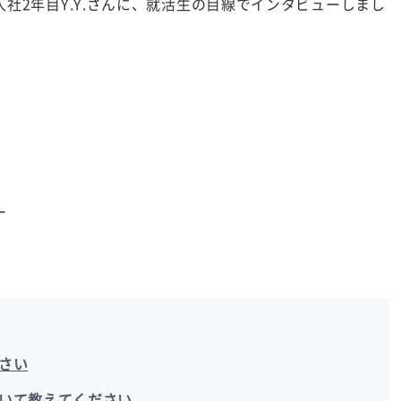
社2年目Y.Y.さんに、就活生の目線でインタビューしまし
ー
さい
いて教えてください