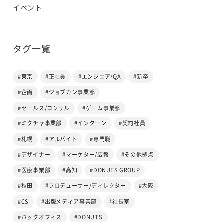
イベント
タグ一覧
#東京
#正社員
#エンジニア/QA
#新卒
#企画
#ジョブカン事業部
#セールス/コンサル
#ゲーム事業部
#ミクチャ事業部
#インターン
#契約社員
#札幌
#アルバイト
#専門職
#デザイナー
#マーケター/広報
#その他拠点
#医療事業部
#高知
#DONUTS GROUP
#秋田
#プロデューサー/ディレクター
#大阪
#CS
#出版メディア事業部
#社長室
#バックオフィス
#DONUTS