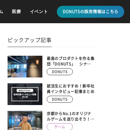
ム
医療
イベント
DONUTSの採用情報はこちら
ピックアップ記事
最高のプロダクトを作る集
団「DONUTS」 シナ
ジーを生み出す、最新の事
DONUTS
業内容を全紹介
就活生におすすめ！新卒社
員インタビュー記事まとめ
DONUTS
京都からNo.1のオリジナ
ルゲームを送り出そう！
DONUTS GAMES、京都メ
ゲーム