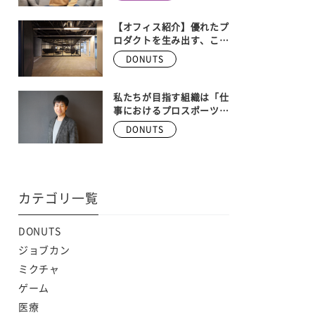
ンバー大募集！！ 【株式
会社DONUTS 執行役員
ゲーム事業部長 安藤武博
【オフィス紹介】優れたプ
インタビュー】
ロダクトを生み出す、こだ
わりの空間。Donutsの本
DONUTS
社オフィスを大公開！
私たちが目指す組織は「仕
事におけるプロスポーツ
チーム」
DONUTS
カテゴリ一覧
DONUTS
ジョブカン
ミクチャ
ゲーム
医療