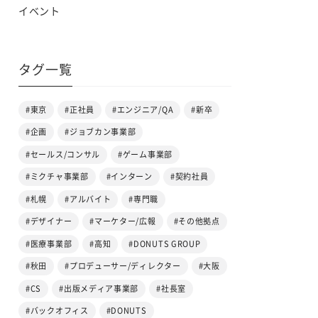
イベント
タグ一覧
#東京
#正社員
#エンジニア/QA
#新卒
#企画
#ジョブカン事業部
#セールス/コンサル
#ゲーム事業部
#ミクチャ事業部
#インターン
#契約社員
#札幌
#アルバイト
#専門職
#デザイナー
#マーケター/広報
#その他拠点
#医療事業部
#高知
#DONUTS GROUP
#秋田
#プロデューサー/ディレクター
#大阪
#CS
#出版メディア事業部
#社長室
#バックオフィス
#DONUTS