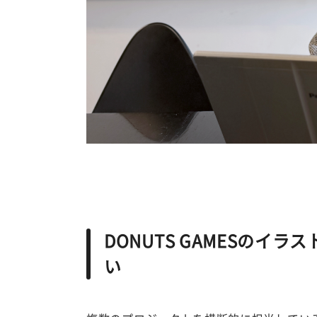
DONUTS GAMESの
い