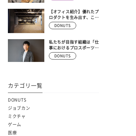
ンバー大募集！！ 【株式
会社DONUTS 執行役員
ゲーム事業部長 安藤武博
【オフィス紹介】優れたプ
インタビュー】
ロダクトを生み出す、こだ
わりの空間。Donutsの本
DONUTS
社オフィスを大公開！
私たちが目指す組織は「仕
事におけるプロスポーツ
チーム」
DONUTS
カテゴリ一覧
DONUTS
ジョブカン
ミクチャ
ゲーム
医療