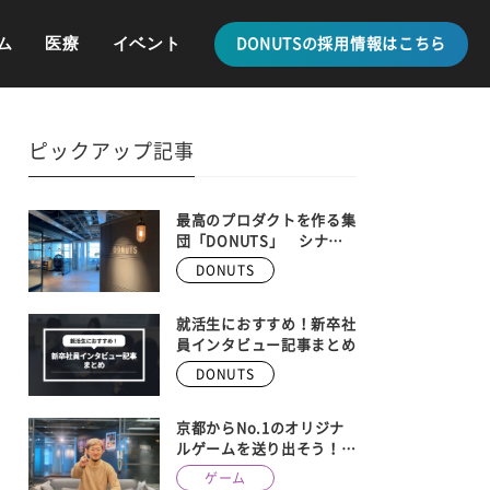
ム
医療
イベント
DONUTSの採用情報はこちら
ピックアップ記事
最高のプロダクトを作る集
団「DONUTS」 シナ
ジーを生み出す、最新の事
DONUTS
業内容を全紹介
就活生におすすめ！新卒社
員インタビュー記事まとめ
DONUTS
京都からNo.1のオリジナ
ルゲームを送り出そう！
DONUTS GAMES、京都メ
ゲーム