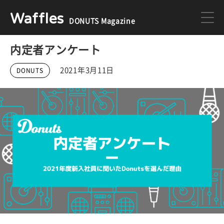
Waffles
DONUTS Magazine
内定者アンケート
DONUTS
ジョブカン
2021年3月11日
DONUTS
ミクチャ
ゲーム
医療
イベント
DONUTSの採用情報はこちら