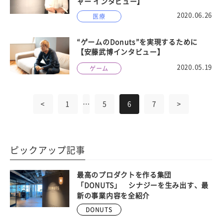
ャー インタビュー】
2020.06.26
医療
“ゲームのDonuts”を実現するために
【安藤武博インタビュー】
2020.05.19
ゲーム
<
1
…
5
6
7
>
ピックアップ記事
最高のプロダクトを作る集団
「DONUTS」 シナジーを生み出す、最
新の事業内容を全紹介
DONUTS