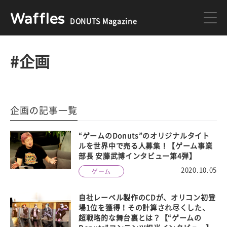
Waffles
DONUTS Magazine
DONUTS
ジョブカン
#企画
ミクチャ
ゲーム
企画の記事一覧
医療
イベント
“ゲームのDonuts”のオリジナルタイト
ルを世界中で売る人募集！【ゲーム事業
部長 安藤武博インタビュー第4弾】
2020.10.05
ゲーム
DONUTSの採用情報はこちら
自社レーベル製作のCDが、オリコン初登
場1位を獲得！その計算され尽くした、
超戦略的な舞台裏とは？【“ゲームの