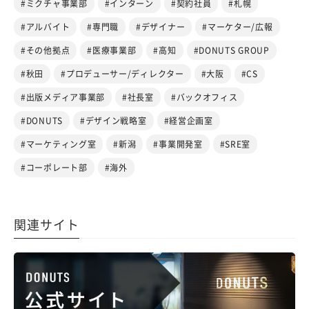
#ミクチャ事業部
#インターン
#契約社員
#札幌
#アルバイト
#専門職
#デザイナー
#マーケター/広報
#その他拠点
#医療事業部
#高知
#DONUTS GROUP
#秋田
#プロデューサー/ディレクター
#大阪
#CS
#出版メディア事業部
#社長室
#バックオフィス
#DONUTS
#デザイン戦略室
#経営企画室
#マーケティング室
#新潟
#事業開発室
#SRE室
#コーポレート部
#海外
関連サイト