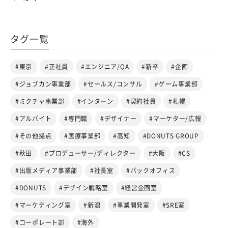
タグ一覧
#東京
#正社員
#エンジニア/QA
#新卒
#企画
#ジョブカン事業部
#セールス/コンサル
#ゲーム事業部
#ミクチャ事業部
#インターン
#契約社員
#札幌
#アルバイト
#専門職
#デザイナー
#マーケター/広報
#その他拠点
#医療事業部
#高知
#DONUTS GROUP
#秋田
#プロデューサー/ディレクター
#大阪
#CS
#出版メディア事業部
#社長室
#バックオフィス
#DONUTS
#デザイン戦略室
#経営企画室
#マーケティング室
#新潟
#事業開発室
#SRE室
#コーポレート部
#海外