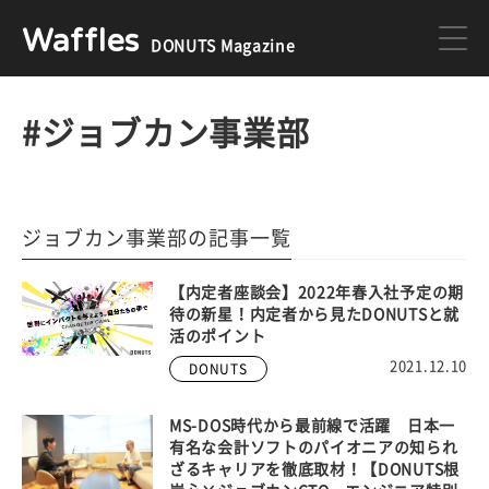
Waffles
DONUTS Magazine
DONUTS
ジョブカン
#ジョブカン事業部
ミクチャ
ゲーム
ジョブカン事業部の記事一覧
医療
イベント
【内定者座談会】2022年春入社予定の期
待の新星！内定者から見たDONUTSと就
活のポイント
2021.12.10
DONUTS
DONUTSの採用情報はこちら
MS-DOS時代から最前線で活躍 日本一
有名な会計ソフトのパイオニアの知られ
ざるキャリアを徹底取材！【DONUTS根