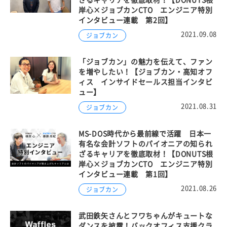
ざるキャリアを徹底取材！【DONUTS根
岸心×ジョブカンCTO エンジニア特別
インタビュー連載 第2回】
2021.09.08
ジョブカン
「ジョブカン」の魅力を伝えて、ファン
を増やしたい！【ジョブカン・高知オフ
ィス インサイドセールス担当インタビ
ュー】
2021.08.31
ジョブカン
MS-DOS時代から最前線で活躍 日本一
有名な会計ソフトのパイオニアの知られ
ざるキャリアを徹底取材！【DONUTS根
岸心×ジョブカンCTO エンジニア特別
インタビュー連載 第1回】
2021.08.26
ジョブカン
武田鉄矢さんとフワちゃんがキュートな
ダンスを披露！バックオフィス支援クラ