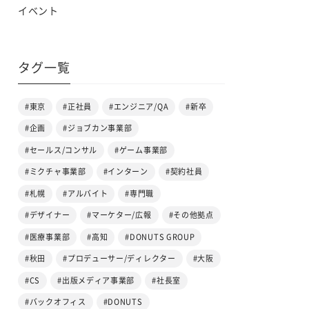
イベント
タグ一覧
#東京
#正社員
#エンジニア/QA
#新卒
#企画
#ジョブカン事業部
#セールス/コンサル
#ゲーム事業部
#ミクチャ事業部
#インターン
#契約社員
#札幌
#アルバイト
#専門職
#デザイナー
#マーケター/広報
#その他拠点
#医療事業部
#高知
#DONUTS GROUP
#秋田
#プロデューサー/ディレクター
#大阪
#CS
#出版メディア事業部
#社長室
#バックオフィス
#DONUTS