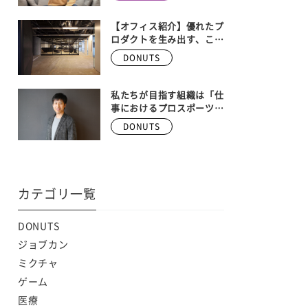
ンバー大募集！！ 【株式
会社DONUTS 執行役員
ゲーム事業部長 安藤武博
【オフィス紹介】優れたプ
インタビュー】
ロダクトを生み出す、こだ
わりの空間。Donutsの本
DONUTS
社オフィスを大公開！
私たちが目指す組織は「仕
事におけるプロスポーツ
チーム」
DONUTS
カテゴリ一覧
DONUTS
ジョブカン
ミクチャ
ゲーム
医療