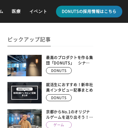
ム
医療
イベント
DONUTSの採用情報はこちら
ピックアップ記事
最高のプロダクトを作る集
団「DONUTS」 シナ
ジーを生み出す、最新の事
DONUTS
業内容を全紹介
就活生におすすめ！新卒社
員インタビュー記事まとめ
DONUTS
京都からNo.1のオリジナ
ルゲームを送り出そう！
DONUTS GAMES、京都メ
ゲーム