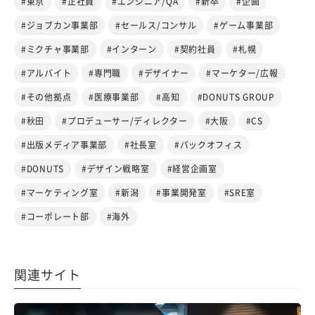
#東京
#正社員
#エンジニア/QA
#新卒
#企画
#ジョブカン事業部
#セールス/コンサル
#ゲーム事業部
#ミクチャ事業部
#インターン
#契約社員
#札幌
#アルバイト
#専門職
#デザイナー
#マーケター/広報
#その他拠点
#医療事業部
#高知
#DONUTS GROUP
#秋田
#プロデューサー/ディレクター
#大阪
#CS
#出版メディア事業部
#社長室
#バックオフィス
#DONUTS
#デザイン戦略室
#経営企画室
#マーケティング室
#新潟
#事業開発室
#SRE室
#コーポレート部
#海外
関連サイト