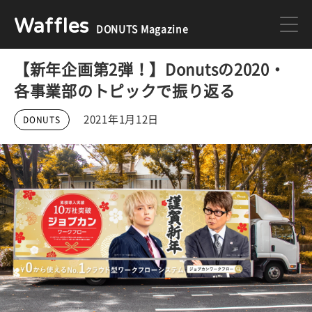
Waffles
DONUTS Magazine
【新年企画第2弾！】Donutsの2020・
DONUTS
ジョブカン
各事業部のトピックで振り返る
2021年1月12日
DONUTS
ミクチャ
ゲーム
医療
イベント
DONUTSの採用情報はこちら