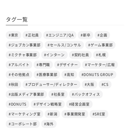
タグ一覧
#東京
#正社員
#エンジニア/QA
#新卒
#企画
#ジョブカン事業部
#セールス/コンサル
#ゲーム事業部
#ミクチャ事業部
#インターン
#契約社員
#札幌
#アルバイト
#専門職
#デザイナー
#マーケター/広報
#その他拠点
#医療事業部
#高知
#DONUTS GROUP
#秋田
#プロデューサー/ディレクター
#大阪
#CS
#出版メディア事業部
#社長室
#バックオフィス
#DONUTS
#デザイン戦略室
#経営企画室
#マーケティング室
#新潟
#事業開発室
#SRE室
#コーポレート部
#海外