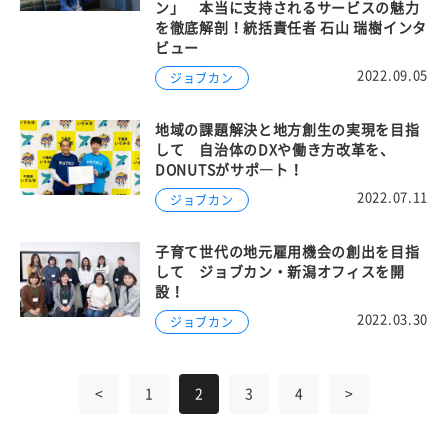
ン」 本当に支持されるサービスの魅力
を徹底解剖！統括責任者 石山 瑞樹インタ
ビュー
2022.09.05
ジョブカン
地域の課題解決と地方創生の実現を目指
して 自治体のDXや働き方改革を、
DONUTSがサポ―ト！
2022.07.11
ジョブカン
子育て世代の地元雇用機会の創出を目指
して ジョブカン・新潟オフィスを開
設！
2022.03.30
ジョブカン
<
1
2
3
4
>