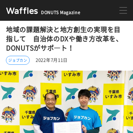
Waffles
DONUTS Magazine
地域の課題解決と地方創生の実現を目
DONUTS
ジョブカン
指して 自治体のDXや働き方改革を、
DONUTSがサポ―ト！
ミクチャ
ゲーム
2022年7月11日
ジョブカン
医療
イベント
DONUTSの採用情報はこちら