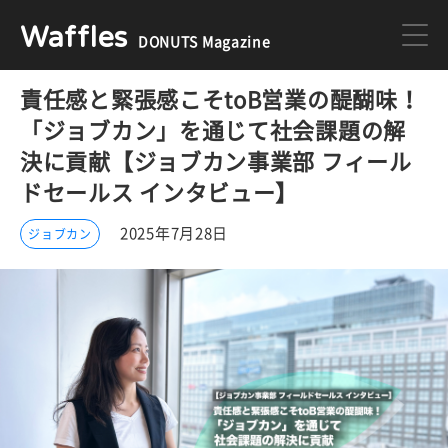
Waffles
DONUTS Magazine
責任感と緊張感こそtoB営業の醍醐味！
DONUTS
ジョブカン
「ジョブカン」を通じて社会課題の解
決に貢献【ジョブカン事業部 フィール
ミクチャ
ゲーム
ドセールス インタビュー】
2025年7月28日
ジョブカン
医療
イベント
DONUTSの採用情報はこちら