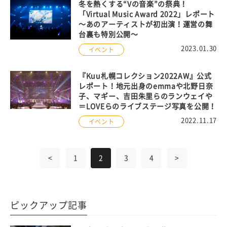
冬を熱くする“Vの音楽”の祭典！
「Virtual Music Award 2022」レポート
〜あのアーティストが初出演！運営の舞
台裏も特別公開〜
2023.01.30
イベント
『Kuu札幌コレクション2022AW』公式
レポート！地元出身のemmaや北野日奈
子、マギー、吉田朱里らのランウェイや
＝LOVEらのライブステージ写真を公開！
2022.11.17
イベント
<
1
2
3
4
>
ピックアップ記事