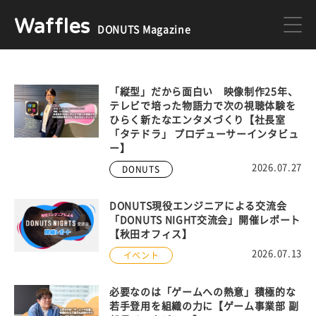
Waffles
DONUTS Magazine
DONUTS
ジョブカン
「縦型」だから面白い 映像制作25年、
テレビで培った物語力で次の視聴体験を
ひらく新たなエンタメづくり【社長室
ミクチャ
ゲーム
「タテドラ」 プロデューサーインタビュ
ー】
2026.07.27
DONUTS
医療
イベント
DONUTS現役エンジニアによる交流会
「DONUTS NIGHT交流会」開催レポート
【秋田オフィス】
DONUTSの採用情報はこちら
2026.07.13
イベント
必要なのは「ゲームへの熱意」積極的な
若手登用を組織の力に【ゲーム事業部 副