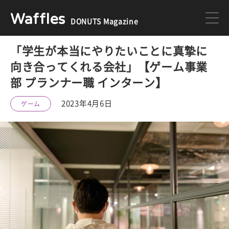
Waffles
DONUTS Magazine
「学生が本当にやりたいことに真摯に
DONUTS
ジョブカン
向き合ってくれる会社」【ゲーム事業
部 プランナー職 インターン】
ミクチャ
ゲーム
2023年4月6日
ゲーム
医療
イベント
DONUTSの採用情報はこちら