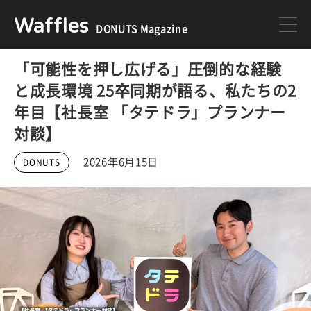
Waffles
DONUTS Magazine
「可能性を押し広げる」圧倒的な経験
DONUTS
ジョブカン
と成長環境 25卒同期が語る、私たちの2
年目【社長室 「タテドラ」プランナー
ミクチャ
ゲーム
対談】
2026年6月15日
DONUTS
医療
イベント
DONUTSの採用情報はこちら