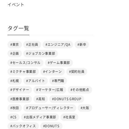
イベント
タグ一覧
#東京
#正社員
#エンジニア/QA
#新卒
#企画
#ジョブカン事業部
#セールス/コンサル
#ゲーム事業部
#ミクチャ事業部
#インターン
#契約社員
#札幌
#アルバイト
#専門職
#デザイナー
#マーケター/広報
#その他拠点
#医療事業部
#高知
#DONUTS GROUP
#秋田
#プロデューサー/ディレクター
#大阪
#CS
#出版メディア事業部
#社長室
#バックオフィス
#DONUTS