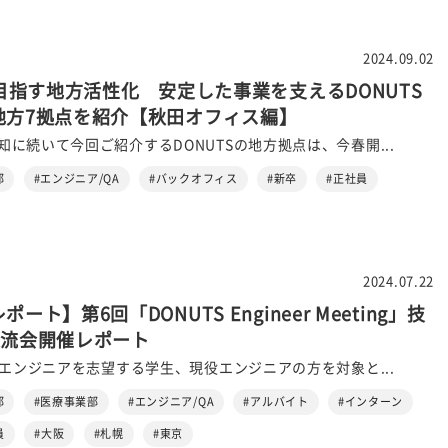
2024.09.02
が目指す地方活性化 安定した事業を支えるDONUTS
地方7拠点を紹介【秋田オフィス編】
に続いて今回ご紹介するDONUTSの地方拠点は、今春開...
部
#エンジニア/QA
#バックオフィス
#新卒
#正社員
2024.07.22
ート】第6回「DONUTS Engineer Meeting」技
交流会開催レポート
、エンジニアを志望する学生、現役エンジニアの方を対象と...
部
#医療事業部
#エンジニア/QA
#アルバイト
#インターン
員
#大阪
#札幌
#東京