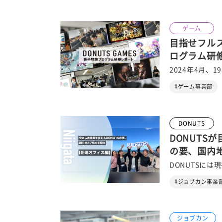
ゲーム
目指せフルス
ログラム研
2024年4月、1
#ゲーム事業部
DONUTS
DONUTS
の要、国内
DONUTSには
#ジョブカン事業
ジョブカン