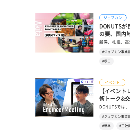
ジョブカン
DONUTS
の要、国内
新潟、札幌、高知
#ジョブカン事業
#秋田
イベント
【イベントレポ
術トーク&
DONUTSでは
#ジョブカン事業
#新卒
#正社