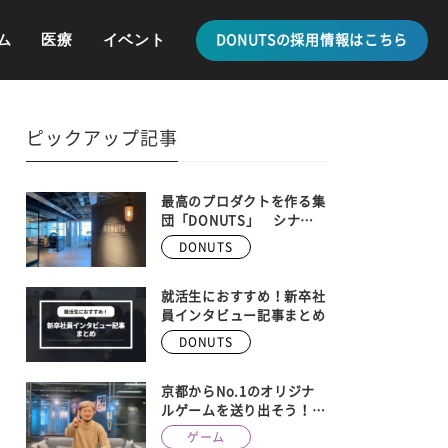
ム
医療
イベント
DONUTSの採用情報はこちら
ピックアップ記事
最高のプロダクトを作る集
団「DONUTS」 シナ
ジーを生み出す、最新の事
DONUTS
業内容を全紹介
就活生におすすめ！新卒社
員インタビュー記事まとめ
DONUTS
京都からNo.1のオリジナ
ルゲームを送り出そう！
DONUTS GAMES、京都メ
ゲーム