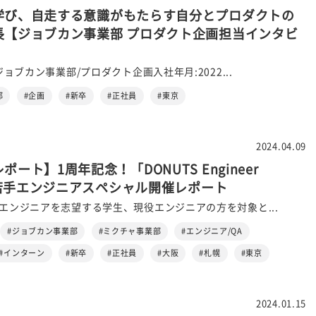
学び、自走する意識がもたらす自分とプロダクトの
長【ジョブカン事業部 プロダクト企画担当インタビ
:ジョブカン事業部/プロダクト企画入社年月:2022...
部
#企画
#新卒
#正社員
#東京
2024.04.09
ート】1周年記念！「DONUTS Engineer
g」若手エンジニアスペシャル開催レポート
、エンジニアを志望する学生、現役エンジニアの方を対象と...
#ジョブカン事業部
#ミクチャ事業部
#エンジニア/QA
#インターン
#新卒
#正社員
#大阪
#札幌
#東京
2024.01.15