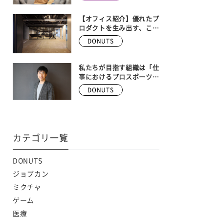
ンバー大募集！！ 【株式
会社DONUTS 執行役員
ゲーム事業部長 安藤武博
【オフィス紹介】優れたプ
インタビュー】
ロダクトを生み出す、こだ
わりの空間。Donutsの本
DONUTS
社オフィスを大公開！
私たちが目指す組織は「仕
事におけるプロスポーツ
チーム」
DONUTS
カテゴリ一覧
DONUTS
ジョブカン
ミクチャ
ゲーム
医療