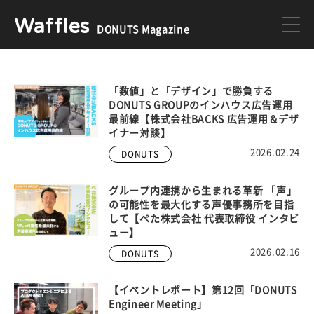
Waffles
DONUTS Magazine
DONUTS
ジョブカン
「数値」と「デザイン」で勝負する
DONUTS GROUPのインハウス広告運用
最前線【株式会社BACKS 広告運用＆デザ
ミクチャ
ゲーム
イナー対談】
2026.02.24
DONUTS
医療
イベント
グループ内連携から生まれる革新 「声」
の可能性を最大化する声優事務所を目指
して【ぺた株式会社 代表取締役 インタビ
ュー】
DONUTSの採用情報はこちら
2026.02.16
DONUTS
【イベントレポート】第12回「DONUTS
Engineer Meeting」