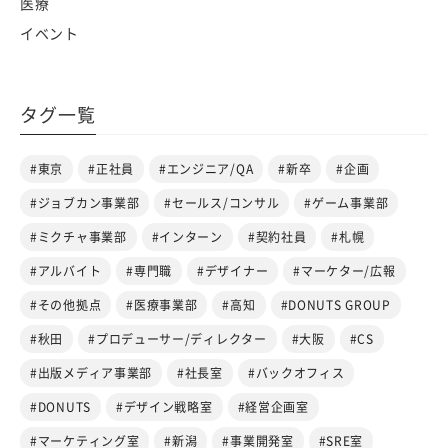
医療
イベント
タグ一覧
#東京
#正社員
#エンジニア/QA
#新卒
#企画
#ジョブカン事業部
#セールス/コンサル
#ゲーム事業部
#ミクチャ事業部
#インターン
#契約社員
#札幌
#アルバイト
#専門職
#デザイナー
#マーケター/広報
#その他拠点
#医療事業部
#高知
#DONUTS GROUP
#秋田
#プロデューサー/ディレクター
#大阪
#CS
#出版メディア事業部
#社長室
#バックオフィス
#DONUTS
#デザイン戦略室
#経営企画室
#マーケティング室
#新潟
#事業開発室
#SRE室