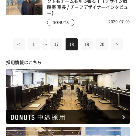
クトもチームも引っ張る！【デザイン戦
略室 室長 / チーフデザイナーインタビュ
ー】
2020.07.09
DONUTS
<
1
…
17
18
19
20
>
採用情報はこちら