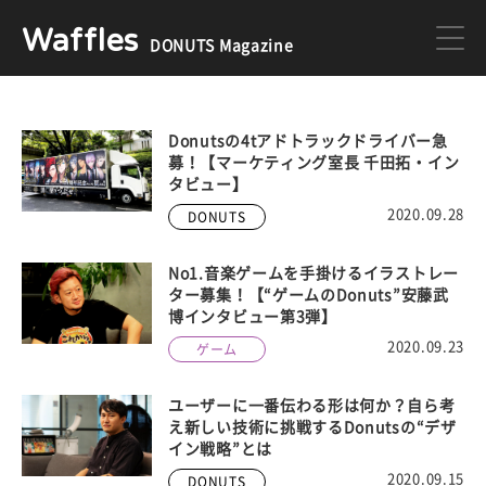
Waffles
DONUTS Magazine
DONUTS
ジョブカン
Donutsの4tアドトラックドライバー急
募！【マーケティング室長 千田拓・イン
タビュー】
ミクチャ
ゲーム
2020.09.28
DONUTS
医療
イベント
No1.音楽ゲームを手掛けるイラストレー
ター募集！【“ゲームのDonuts”安藤武
博インタビュー第3弾】
2020.09.23
ゲーム
DONUTSの採用情報はこちら
ユーザーに一番伝わる形は何か？自ら考
え新しい技術に挑戦するDonutsの“デザ
イン戦略”とは
2020.09.15
DONUTS