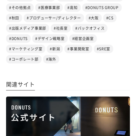
#その他拠点
#医療事業部
#高知
#DONUTS GROUP
#秋田
#プロデューサー/ディレクター
#大阪
#CS
#出版メディア事業部
#社長室
#バックオフィス
#DONUTS
#デザイン戦略室
#経営企画室
#マーケティング室
#新潟
#事業開発室
#SRE室
#コーポレート部
#海外
関連サイト