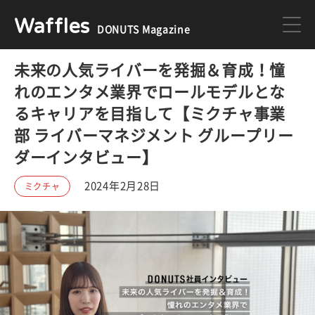
Waffles
DONUTS Magazine
未来の人気ライバーを発掘＆育成！憧
DONUTS
ジョブカン
れのエンタメ業界でロールモデルとな
るキャリアを目指して【ミクチャ事業
ミクチャ
ゲーム
部 ライバーマネジメント グループリー
ダーインタビュー】
医療
イベント
2024年2月28日
ミクチャ
DONUTSの採用情報はこちら