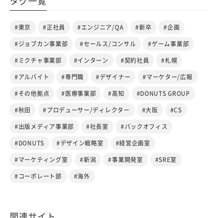
タグ一覧
#東京
#正社員
#エンジニア/QA
#新卒
#企画
#ジョブカン事業部
#セールス/コンサル
#ゲーム事業部
#ミクチャ事業部
#インターン
#契約社員
#札幌
#アルバイト
#専門職
#デザイナー
#マーケター/広報
#その他拠点
#医療事業部
#高知
#DONUTS GROUP
#秋田
#プロデューサー/ディレクター
#大阪
#CS
#出版メディア事業部
#社長室
#バックオフィス
#DONUTS
#デザイン戦略室
#経営企画室
#マーケティング室
#新潟
#事業開発室
#SRE室
#コーポレート部
#海外
関連サイト