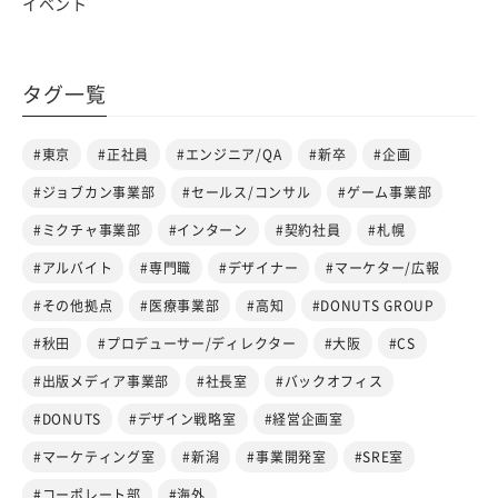
イベント
タグ一覧
#東京
#正社員
#エンジニア/QA
#新卒
#企画
#ジョブカン事業部
#セールス/コンサル
#ゲーム事業部
#ミクチャ事業部
#インターン
#契約社員
#札幌
#アルバイト
#専門職
#デザイナー
#マーケター/広報
#その他拠点
#医療事業部
#高知
#DONUTS GROUP
#秋田
#プロデューサー/ディレクター
#大阪
#CS
#出版メディア事業部
#社長室
#バックオフィス
#DONUTS
#デザイン戦略室
#経営企画室
#マーケティング室
#新潟
#事業開発室
#SRE室
#コーポレート部
#海外