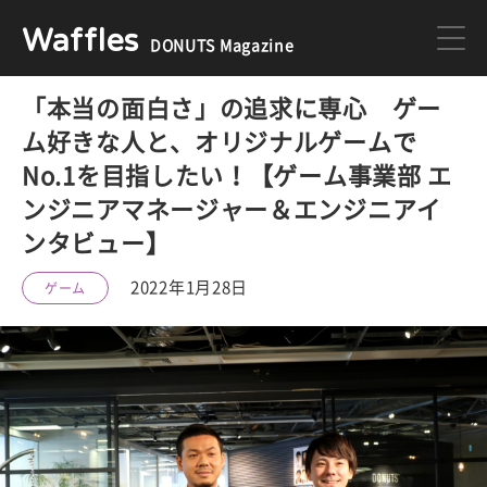
Waffles
DONUTS Magazine
「本当の面白さ」の追求に専心 ゲー
DONUTS
ジョブカン
ム好きな人と、オリジナルゲームで
No.1を目指したい！【ゲーム事業部 エ
ミクチャ
ゲーム
ンジニアマネージャー＆エンジニアイ
ンタビュー】
医療
イベント
2022年1月28日
ゲーム
DONUTSの採用情報はこちら