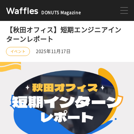
Waffles
DONUTS Magazine
【秋田オフィス】短期エンジニアイン
DONUTS
ジョブカン
ターンレポート
2025年11月17日
イベント
ミクチャ
ゲーム
医療
イベント
DONUTSの採用情報はこちら