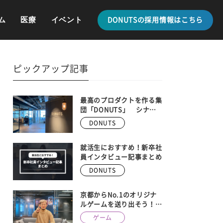
ム
医療
イベント
DONUTSの採用情報はこちら
ピックアップ記事
最高のプロダクトを作る集
団「DONUTS」 シナ
ジーを生み出す、最新の事
DONUTS
業内容を全紹介
就活生におすすめ！新卒社
員インタビュー記事まとめ
DONUTS
京都からNo.1のオリジナ
ルゲームを送り出そう！
DONUTS GAMES、京都メ
ゲーム