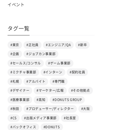
イベント
タグ一覧
#東京
#正社員
#エンジニア/QA
#新卒
#企画
#ジョブカン事業部
#セールス/コンサル
#ゲーム事業部
#ミクチャ事業部
#インターン
#契約社員
#札幌
#アルバイト
#専門職
#デザイナー
#マーケター/広報
#その他拠点
#医療事業部
#高知
#DONUTS GROUP
#秋田
#プロデューサー/ディレクター
#大阪
#CS
#出版メディア事業部
#社長室
#バックオフィス
#DONUTS