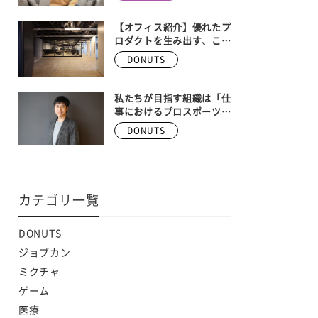
ンバー大募集！！ 【株式
会社DONUTS 執行役員
ゲーム事業部長 安藤武博
【オフィス紹介】優れたプ
インタビュー】
ロダクトを生み出す、こだ
わりの空間。Donutsの本
DONUTS
社オフィスを大公開！
私たちが目指す組織は「仕
事におけるプロスポーツ
チーム」
DONUTS
カテゴリ一覧
DONUTS
ジョブカン
ミクチャ
ゲーム
医療