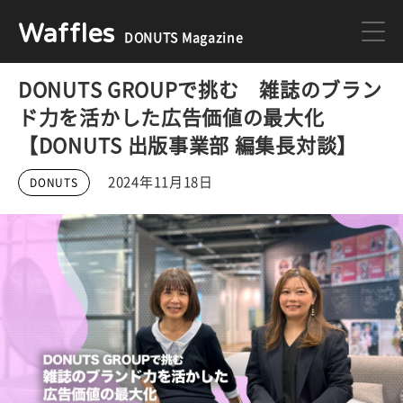
Waffles
DONUTS Magazine
DONUTS GROUPで挑む 雑誌のブラン
DONUTS
ジョブカン
ド力を活かした広告価値の最大化
【DONUTS 出版事業部 編集長対談】
ミクチャ
ゲーム
2024年11月18日
DONUTS
医療
イベント
DONUTSの採用情報はこちら