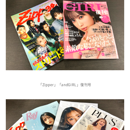
「Zipper」「andGIRL」復刊号