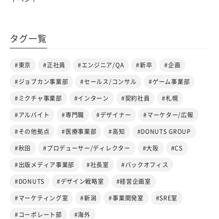
タグ一覧
#東京
#正社員
#エンジニア/QA
#新卒
#企画
#ジョブカン事業部
#セールス/コンサル
#ゲーム事業部
#ミクチャ事業部
#インターン
#契約社員
#札幌
#アルバイト
#専門職
#デザイナー
#マーケター/広報
#その他拠点
#医療事業部
#高知
#DONUTS GROUP
#秋田
#プロデューサー/ディレクター
#大阪
#CS
#出版メディア事業部
#社長室
#バックオフィス
#DONUTS
#デザイン戦略室
#経営企画室
#マーケティング室
#新潟
#事業開発室
#SRE室
#コーポレート部
#海外