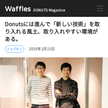
Waffles
DONUTS Magazine
Donutsには進んで「新しい技術」を取
DONUTS
ジョブカン
り入れる風土、取り入れやすい環境が
ある。
ミクチャ
ゲーム
2019年1月15日
ジョブカン
医療
イベント
DONUTSの採用情報はこちら