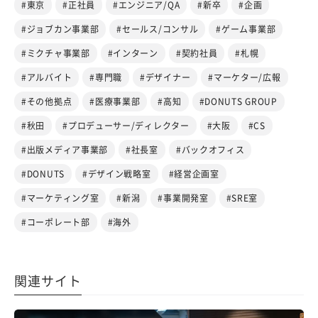
#東京
#正社員
#エンジニア/QA
#新卒
#企画
#ジョブカン事業部
#セールス/コンサル
#ゲーム事業部
#ミクチャ事業部
#インターン
#契約社員
#札幌
#アルバイト
#専門職
#デザイナー
#マーケター/広報
#その他拠点
#医療事業部
#高知
#DONUTS GROUP
#秋田
#プロデューサー/ディレクター
#大阪
#CS
#出版メディア事業部
#社長室
#バックオフィス
#DONUTS
#デザイン戦略室
#経営企画室
#マーケティング室
#新潟
#事業開発室
#SRE室
#コーポレート部
#海外
関連サイト