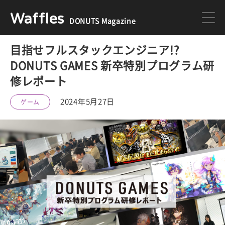
Waffles
DONUTS Magazine
目指せフルスタックエンジニア!?
DONUTS
ジョブカン
DONUTS GAMES 新卒特別プログラム研
修レポート
ミクチャ
ゲーム
2024年5月27日
ゲーム
医療
イベント
DONUTSの採用情報はこちら