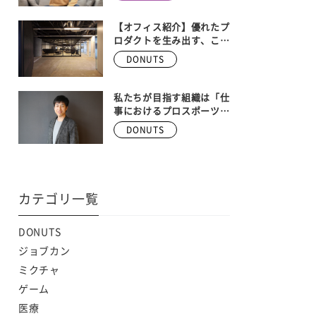
ンバー大募集！！ 【株式
会社DONUTS 執行役員
ゲーム事業部長 安藤武博
【オフィス紹介】優れたプ
インタビュー】
ロダクトを生み出す、こだ
わりの空間。Donutsの本
DONUTS
社オフィスを大公開！
私たちが目指す組織は「仕
事におけるプロスポーツ
チーム」
DONUTS
カテゴリ一覧
DONUTS
ジョブカン
ミクチャ
ゲーム
医療