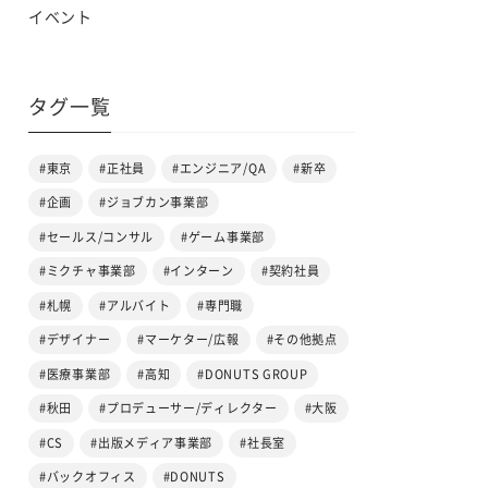
イベント
タグ一覧
#東京
#正社員
#エンジニア/QA
#新卒
#企画
#ジョブカン事業部
#セールス/コンサル
#ゲーム事業部
#ミクチャ事業部
#インターン
#契約社員
#札幌
#アルバイト
#専門職
#デザイナー
#マーケター/広報
#その他拠点
#医療事業部
#高知
#DONUTS GROUP
#秋田
#プロデューサー/ディレクター
#大阪
#CS
#出版メディア事業部
#社長室
#バックオフィス
#DONUTS