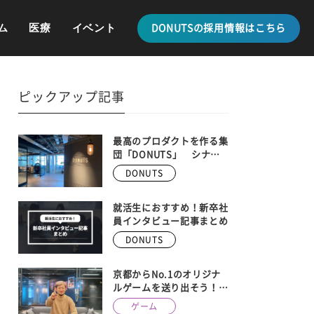
ム
医療
イベント
DONUTSの採用情報はこちら
ピックアップ記事
最高のプロダクトを作る集
団「DONUTS」 シナ
ジーを生み出す、最新の事
DONUTS
業内容を全紹介
就活生におすすめ！新卒社
員インタビュー記事まとめ
DONUTS
京都からNo.1のオリジナ
ルゲームを送り出そう！
DONUTS GAMES、京都メ
ゲーム