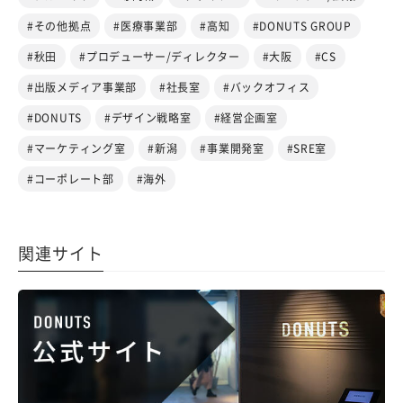
#その他拠点
#医療事業部
#高知
#DONUTS GROUP
#秋田
#プロデューサー/ディレクター
#大阪
#CS
#出版メディア事業部
#社長室
#バックオフィス
#DONUTS
#デザイン戦略室
#経営企画室
#マーケティング室
#新潟
#事業開発室
#SRE室
#コーポレート部
#海外
関連サイト