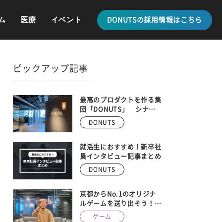
ム
医療
イベント
DONUTSの採用情報はこちら
ピックアップ記事
最高のプロダクトを作る集
団「DONUTS」 シナ
ジーを生み出す、最新の事
DONUTS
業内容を全紹介
就活生におすすめ！新卒社
員インタビュー記事まとめ
DONUTS
京都からNo.1のオリジナ
ルゲームを送り出そう！
DONUTS GAMES、京都メ
ゲーム