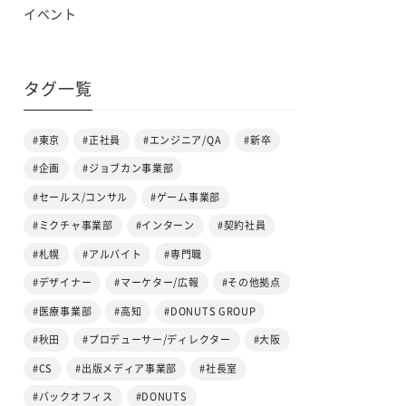
イベント
タグ一覧
#東京
#正社員
#エンジニア/QA
#新卒
#企画
#ジョブカン事業部
#セールス/コンサル
#ゲーム事業部
#ミクチャ事業部
#インターン
#契約社員
#札幌
#アルバイト
#専門職
#デザイナー
#マーケター/広報
#その他拠点
#医療事業部
#高知
#DONUTS GROUP
#秋田
#プロデューサー/ディレクター
#大阪
#CS
#出版メディア事業部
#社長室
#バックオフィス
#DONUTS