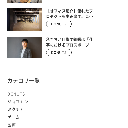
ンバー大募集！！ 【株式
会社DONUTS 執行役員
ゲーム事業部長 安藤武博
【オフィス紹介】優れたプ
インタビュー】
ロダクトを生み出す、こだ
わりの空間。Donutsの本
DONUTS
社オフィスを大公開！
私たちが目指す組織は「仕
事におけるプロスポーツ
チーム」
DONUTS
カテゴリ一覧
DONUTS
ジョブカン
ミクチャ
ゲーム
医療