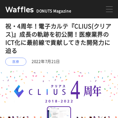
Waffles
DONUTS Magazine
祝・4周年！電子カルテ『CLIUS(クリア
DONUTS
ジョブカン
ス)』成長の軌跡を初公開！医療業界の
ICT化に最前線で貢献してきた開発力に
ミクチャ
ゲーム
迫る
2022年7月21日
医療
医療
イベント
DONUTSの採用情報はこちら