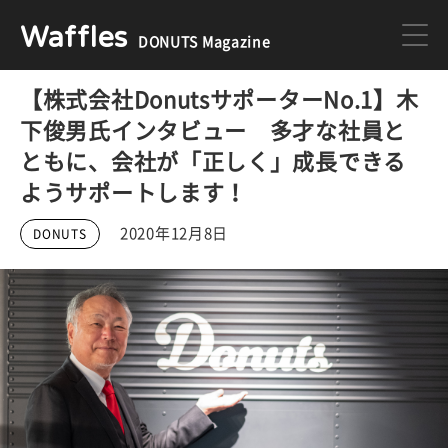
Waffles
DONUTS Magazine
【株式会社DonutsサポーターNo.1】木
DONUTS
ジョブカン
下俊男氏インタビュー 多才な社員と
ともに、会社が「正しく」成長できる
ミクチャ
ゲーム
ようサポートします！
2020年12月8日
DONUTS
医療
イベント
DONUTSの採用情報はこちら