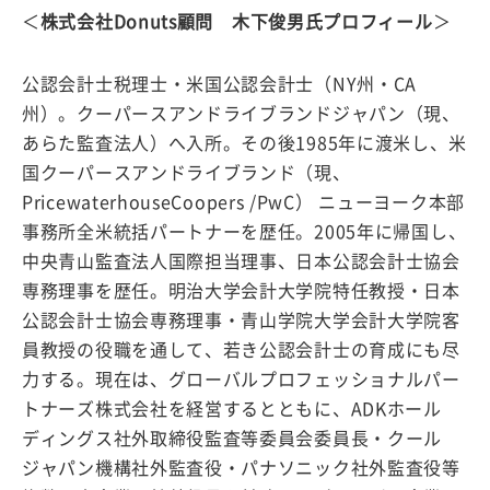
＜
株式会社Donuts顧問 木下俊男氏プロフィール
＞
公認会計士税理士・米国公認会計士（NY州・CA
州）。クーパースアンドライブランドジャパン（現、
あらた監査法人）へ入所。その後1985年に渡米し、米
国クーパースアンドライブランド（現、
PricewaterhouseCoopers /PwC） ニューヨーク本部
事務所全米統括パートナーを歴任。2005年に帰国し、
中央青山監査法人国際担当理事、日本公認会計士協会
専務理事を歴任。明治大学会計大学院特任教授・日本
公認会計士協会専務理事・青山学院大学会計大学院客
員教授の役職を通して、若き公認会計士の育成にも尽
力する。現在は、グローバルプロフェッショナルパー
トナーズ株式会社を経営するとともに、ADKホール
ディングス社外取締役監査等委員会委員長・クール
ジャパン機構社外監査役・パナソニック社外監査役等